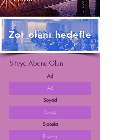
Zor olanı hedefle
Siteye Abone Olun
Ad
Soyad
E-posta