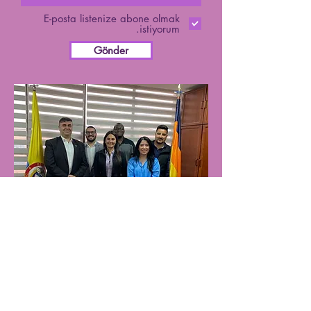
E-posta listenize abone olmak
istiyorum.
Gönder
PARTNER KURULUŞLAR
partner listesi için
tıklayınız