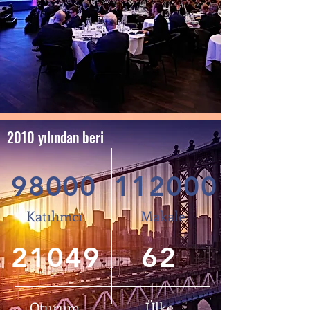
2010 yılından beri
98000
112000
Katılımcı
Makale
21049
62
Oturum
Ülke