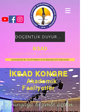
DOÇENTLİK DUYURUSU
İKSAD
PAYLAŞTIKÇA BÜYÜYORUZ, BÜYÜDÜKÇE PAYLAŞIYORUZ
KONGRENİZİ BU PLATFORMDA DUYURMAMIZ İÇİN TIKLAYINIZ
İKSAD KONGRE
Akademik
Faaliyetler
Dünyaya bizimle açılın