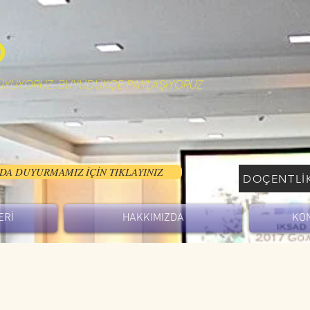
D
ÜYÜYORUZ, BÜYÜDÜKÇE PAYLAŞIYORUZ
DA DUYURMAMIZ İÇİN TIKLAYINIZ
DOÇENTLİ
ERİ
HAKKIMIZDA
KON