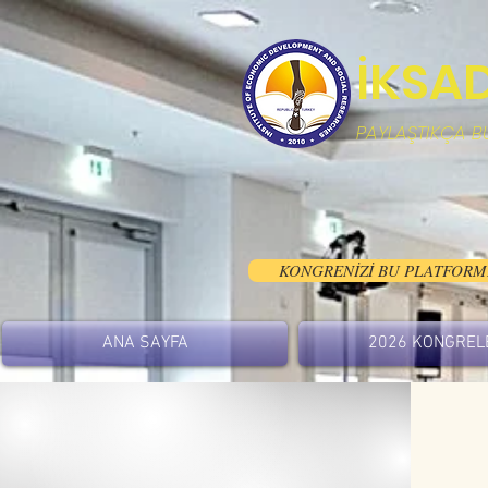
İKSA
PAYLAŞTIKÇA B
KONGRENİZİ BU PLATFORM
ANA SAYFA
2026 KONGREL