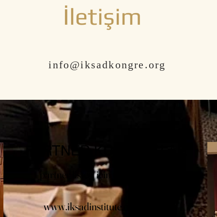
İletişim
info@iksadkongre.org
PARTNER KURULUŞLAR
partner listesi için
tıklayınız
www.iksadinstitute.org.tr