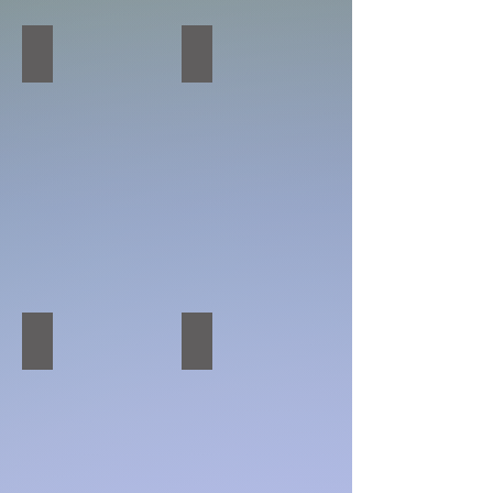
BEYKENT UYGULAMALI BİLİMLER
ETİK KONGRESİ
ÇANKAYA KONGRESİ
ÇİNDEN ADRİYATİKE