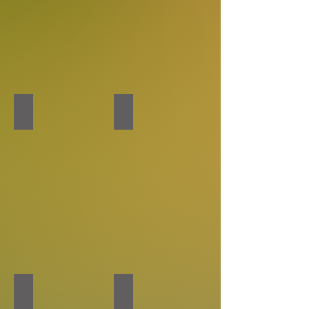
ELRUHA
4. UBAK BURSA
MEETCON-WORK
DÜNYA ENERJİ KONGRESİ