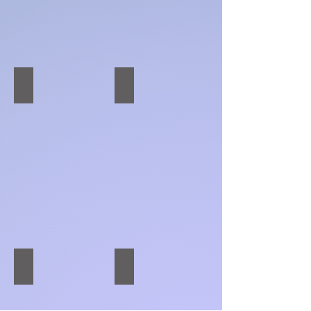
HALİÇ KONGRESİ
GAP ZİRVESİ
CUTAM
MEETCON-GALATA