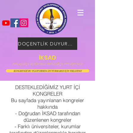
DOÇENTLİK DUYURUSU
İKSAD
PAYLAŞTIKÇA BÜYÜYORUZ, BÜYÜDÜKÇE PAYLAŞIYORUZ
KONGRENİZİ BU PLATFORMDA DUYURMAMIZ İÇİN TIKLAYINIZ
DESTEKLEDİĞİMİZ YURT İÇİ
KONGRELER
Bu sayfada yayınlanan kongreler
hakkında
- Doğrudan İKSAD tarafından
düzenlenen kongreler
- Farklı üniversiteler, kurumlar
tarafından düzenlenmekle beraber